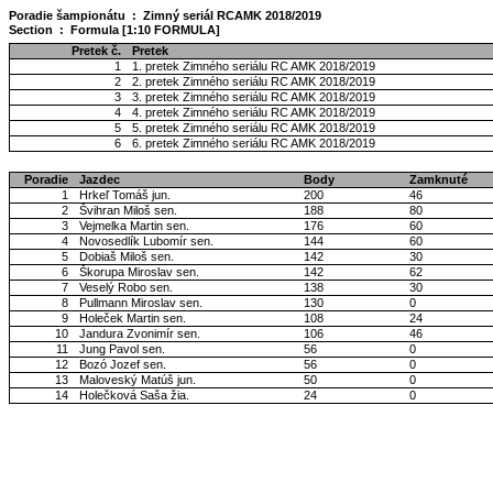
Poradie šampionátu : Zimný seriál RCAMK 2018/2019
Section : Formula [1:10 FORMULA]
Pretek č.
Pretek
1
1. pretek Zimného seriálu RC AMK 2018/2019
2
2. pretek Zimného seriálu RC AMK 2018/2019
3
3. pretek Zimného seriálu RC AMK 2018/2019
4
4. pretek Zimného seriálu RC AMK 2018/2019
5
5. pretek Zimného seriálu RC AMK 2018/2019
6
6. pretek Zimného seriálu RC AMK 2018/2019
Poradie
Jazdec
Body
Zamknuté
1
Hrkeľ Tomáš jun.
200
46
2
Švihran Miloš sen.
188
80
3
Vejmelka Martin sen.
176
60
4
Novosedlík Lubomír sen.
144
60
5
Dobiaš Miloš sen.
142
30
6
Škorupa Miroslav sen.
142
62
7
Veselý Robo sen.
138
30
8
Pullmann Miroslav sen.
130
0
9
Holeček Martin sen.
108
24
10
Jandura Zvonimír sen.
106
46
11
Jung Pavol sen.
56
0
12
Bozó Jozef sen.
56
0
13
Maloveský Matúš jun.
50
0
14
Holečková Saša žia.
24
0