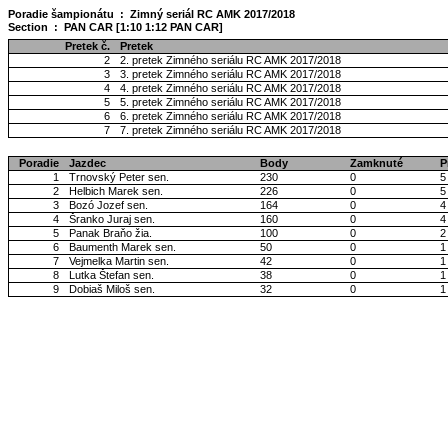
Poradie šampionátu : Zimný seriál RC AMK 2017/2018
Section : PAN CAR [1:10 1:12 PAN CAR]
Pretek č.
Pretek
2
2. pretek Zimného seriálu RC AMK 2017/2018
3
3. pretek Zimného seriálu RC AMK 2017/2018
4
4. pretek Zimného seriálu RC AMK 2017/2018
5
5. pretek Zimného seriálu RC AMK 2017/2018
6
6. pretek Zimného seriálu RC AMK 2017/2018
7
7. pretek Zimného seriálu RC AMK 2017/2018
Poradie
Jazdec
Body
Zamknuté
P
1
Trnovský Peter sen.
230
0
5
2
Helbich Marek sen.
226
0
5
3
Bozó Jozef sen.
164
0
4
4
Šranko Juraj sen.
160
0
4
5
Panak Braňo žia.
100
0
2
6
Baumenth Marek sen.
50
0
1
7
Vejmelka Martin sen.
42
0
1
8
Lutka Štefan sen.
38
0
1
9
Dobiaš Miloš sen.
32
0
1